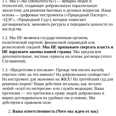
1.1. Мы («Эко совокупность») — ярмарка людей и
технологий, создающее добровольную параллельную
экосистему для решения бытовых и деловых вопросов. Наша
основа — цифровые инструменты («Природный Паспорт»,
«ЦЭГ», «Природный Суд»), которые помогают
договариваться, экономить ресурсы и передавать ценности по
наследству.
1.2. Мы НЕ являемся государственным органом,
политической партией, финансовой пирамидой или
религиозной секцией.
Мы НЕ призываем свергать власть и
НЕ нарушаем законы вашей страны
. Мы предлагаем
дополнительные, частные сервисы на основе договора (этого
Соглашения).
1.3. «Вредителям и писакам»: Прежде чем писать жалобу,
ответьте себе: на что именно? На добровольное сообщество?
На инструмент для экономии на ЖКХ? На третейский суд для
решения споров? Наши действия легальны, как легален
любой «клуб по интересам» или служба медиации. Ваша
претензия — это претензия к праву людей добровольно и
мирно договариваться на удобных им условиях. Мы
действуем в правовом поле.
Ваша ответственность (Чего мы ждем от вас)