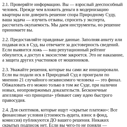
2.1. Проверяйте информацию. Вы — взрослый дееспособный
человек. Прежде чем вложить деньги в модернизацию
квартиры или доверить решение спора Природному Суду,
ваша задача — изучить отзывы, спросить у эксперта,
рассчитать окупаемость. Мы даем инструменты, но решение
принимаете вы.
2.2. Предоставляйте правдивые данные. Заполняя анкету или
подавая иск в Суд, вы отвечаете за достоверность сведений.
Если выявится ложь — ваш репутационный рейтинг
обнулится, а доступ к экосистеме закроется. Это не наказание,
а защита других участников от мошенников.
2.3. Уважайте решения, которые вы сами же инициировали.
Если вы подали иск в Природный Суд и проиграли по
мнению 21 случайного независимого человека — это финал.
Обжаловать его можно только в том же Суде, при наличии
новых, неопровержимых доказательств. Бесконечные
апелляции «из принципа» убивают саму идею быстрого
правосудия.
2.4. Для скептиков, которые ищут «скрытые платежи»: Все
финансовые условия (стоимость аудита, взнос в фонд,
комиссия) публикуются ДО вашего решения. Никаких
скрытых подписок нет. Если вы чего-то не поняли —