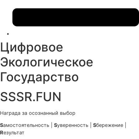
Цифровое
Экологическое
Государство
SSSR.FUN
Награда за осознанный выбор
S
амостоятельность |
S
уверенность |
S
бережение |
R
езультат